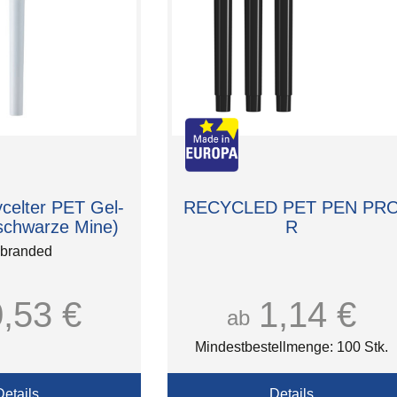
celter PET Gel-
RECYCLED PET PEN PR
(schwarze Mine)
R
branded
0,53 €
1,14 €
ab
Mindestbestellmenge: 100 Stk.
Details
Details