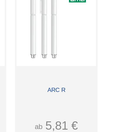
ARC R
5,81 €
ab