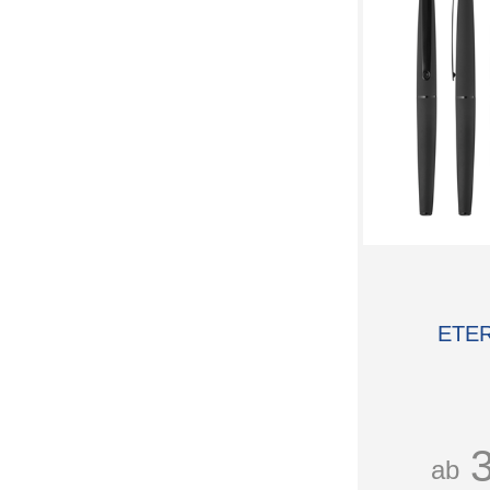
ETE
ab