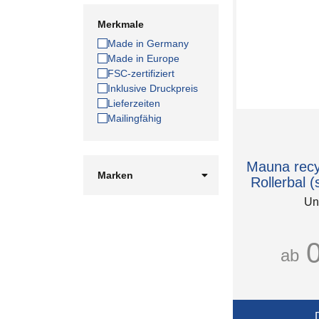
Merkmale
Made in Germany
Made in Europe
FSC-zertifiziert
Inklusive Druckpreis
Lieferzeiten
Mailingfähig
Mauna recy
Marken
Rollerbal 
Faber-Castell
Un
Klio-Eterna
Luxe
Parker
ab
Pierre Cardin
RITTER PEN
STABILO
Schneider
Unbranded