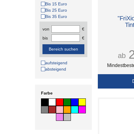
Bis 15 Euro
Bis 25 Euro
Bis 35 Euro
"FriXi
Tin
von
€
bis
€
Bereich suchen
ab
aufsteigend
Mindestbest
absteigend
Farbe