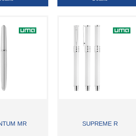
NTUM MR
SUPREME R