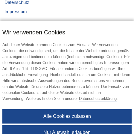
Datenschutz
Impressum
Wir verwenden Cookies
Auf dieser Website kommen Cookies zum Einsatz. Wir verwenden
Cookies, die notwendig sind, um die Inhalte der Website ordnungsgemäß
anzuzeigen und bedienen zu können (technisch notwendige Cookies). Für
Kontakt
die Verwendung dieser Cookies haben wir ein berechtigtes Interesse gem.
Art. 6 Abs. 1 lit. f DSGVO. Für alle anderen Cookies benötigen wir Ihre
Howorka Werbeartikel GmbH
ausdrückliche Einwilligung. Hierbei handelt es sich um Cookies, mit deren
Klobweg 9a
Hilfe wir statistische Auswertungen des Benutzerverhaltens vornehmen,
1220 Wien
um die Website für unsere Nutzer optimieren zu können. Der Einsatz von
Österreich
optionalen Cookies ist auf dieser Website derzeit nicht in
Verwendung. Weiteres finden Sie in unserer
Datenschutzerklärung
.
Tel.: +43 1 21190-0
E-Mail:
office@howorka.at
Alle Cookies zulassen
Nur Auswahl erlauben