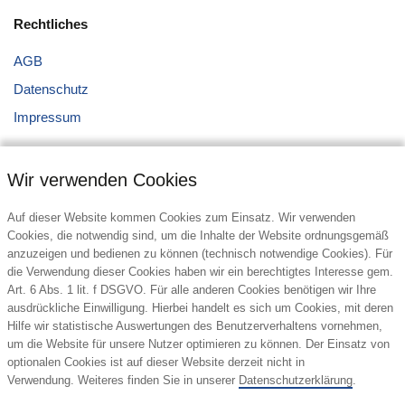
Rechtliches
AGB
Datenschutz
Impressum
Wir verwenden Cookies
Auf dieser Website kommen Cookies zum Einsatz. Wir verwenden
Cookies, die notwendig sind, um die Inhalte der Website ordnungsgemäß
anzuzeigen und bedienen zu können (technisch notwendige Cookies). Für
Kontakt
die Verwendung dieser Cookies haben wir ein berechtigtes Interesse gem.
Art. 6 Abs. 1 lit. f DSGVO. Für alle anderen Cookies benötigen wir Ihre
Howorka Werbeartikel GmbH
ausdrückliche Einwilligung. Hierbei handelt es sich um Cookies, mit deren
Klobweg 9a
Hilfe wir statistische Auswertungen des Benutzerverhaltens vornehmen,
1220 Wien
um die Website für unsere Nutzer optimieren zu können. Der Einsatz von
Österreich
optionalen Cookies ist auf dieser Website derzeit nicht in
Verwendung. Weiteres finden Sie in unserer
Datenschutzerklärung
.
Tel.: +43 1 21190-0