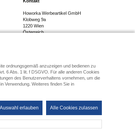
Kontakt
Howorka Werbeartikel GmbH
Klobweg 9a
1220 Wien
Österreich
Tel.: +43 1 21190-0
E-Mail:
office@howorka.at
bsite ordnungsgemäß anzuzeigen und bedienen zu
t. 6 Abs. 1 lit. f DSGVO. Für alle anderen Cookies
swertungen des Benutzerverhaltens vornehmen, um die
 in Verwendung. Weiteres finden Sie in
 Auswahl erlauben
Alle Cookies zulassen