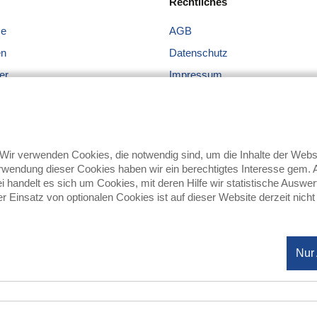
Rechtliches
me
AGB
en
Datenschutz
er
Impressum
ums Büro
 + Gläser
ge
ir verwenden Cookies, die notwendig sind, um die Inhalte der We
hen
wendung dieser Cookies haben wir ein berechtigtes Interesse gem. Ar
bei handelt es sich um Cookies, mit deren Hilfe wir statistische Au
 Einsatz von optionalen Cookies ist auf dieser Website derzeit nicht
Nur