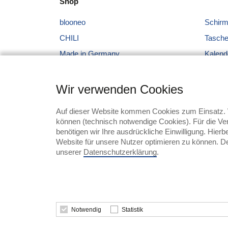
Shop
blooneo
Schir
CHILI
Tasch
Made in Germany
Kalend
Made in Europe
Rund 
Süßwaren
Tassen
Wir verwenden Cookies
Schreibgeräte
Sonsti
Auf dieser Website kommen Cookies zum Einsatz. W
Kleidung + Caps
Branc
können (technisch notwendige Cookies). Für die Ver
benötigen wir Ihre ausdrückliche Einwilligung. Hier
Technik
Website für unsere Nutzer optimieren zu können. Der
Werkzeuge + Messer
unserer
Datenschutzerklärung
.
Notwendig
Statistik
© 2026 DIE6 Promotion Service GmbH