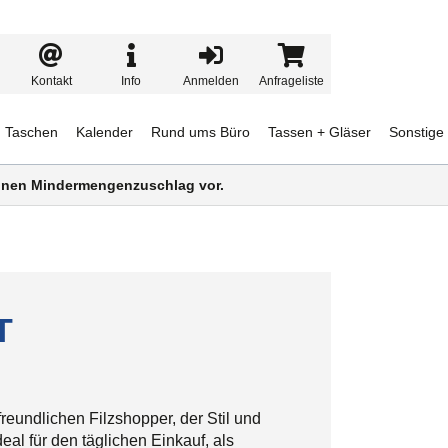
Kontakt
Info
Anmelden
Anfrageliste
Taschen
Kalender
Rund ums Büro
Tassen + Gläser
Sonstige
 einen Mindermengenzuschlag vor.
T
eundlichen Filzshopper, der Stil und
deal für den täglichen Einkauf, als